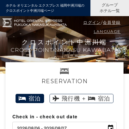
グループ
ホテル オリエンタル エクスプレス 福岡中洲川端の
クロスポイント中洲川端ページ
ホテル一覧
ログイン
/
会員登録
LANGUAGE
クロスポイント中洲川端
CROSS POINT NAKASU KAWABATA
RESERVATION
宿泊
飛行機 +
宿泊
Check in - check out date